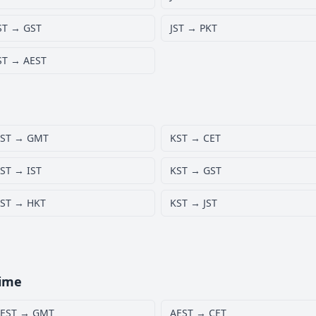
ST → GST
JST → PKT
ST → AEST
ST → GMT
KST → CET
ST → IST
KST → GST
ST → HKT
KST → JST
Time
EST → GMT
AEST → CET