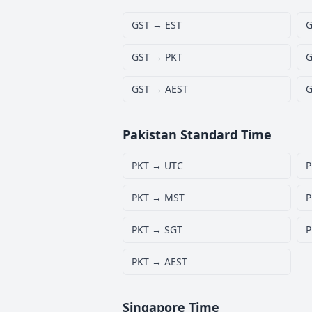
GST → EST
G
GST → PKT
G
GST → AEST
G
Pakistan Standard Time
PKT → UTC
P
PKT → MST
P
PKT → SGT
P
PKT → AEST
Singapore Time