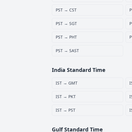
PST → CST
P
PST → SGT
P
PST → PHT
P
PST → SAST
India Standard Time
IST → GMT
I
IST → PKT
I
IST → PST
I
Gulf Standard Time