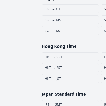
SGT → UTC
S
SGT → MST
S
SGT → KST
S
Hong Kong Time
HKT → CET
H
HKT → PST
H
HKT → JST
H
Japan Standard Time
JST → GMT
J