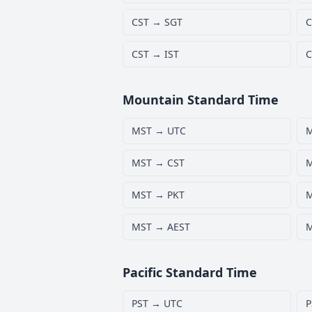
CST → SGT
C
CST → IST
C
Mountain Standard Time
MST → UTC
MST → CST
M
MST → PKT
M
MST → AEST
M
Pacific Standard Time
PST → UTC
P