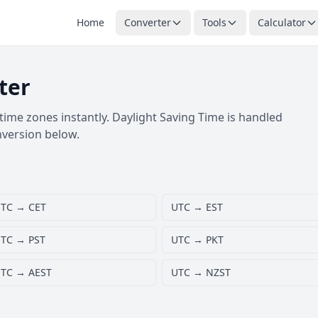
Home
Converter
Tools
Calculator
ter
ime zones instantly. Daylight Saving Time is handled
nversion below.
TC → CET
UTC → EST
TC → PST
UTC → PKT
TC → AEST
UTC → NZST