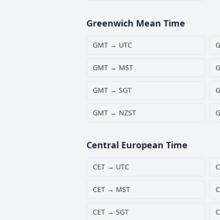
Greenwich Mean Time
GMT → UTC
G
GMT → MST
G
GMT → SGT
G
GMT → NZST
G
Central European Time
CET → UTC
C
CET → MST
C
CET → SGT
C