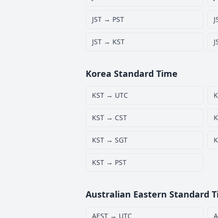
JST → PST
J
JST → KST
J
Korea Standard Time
KST → UTC
K
KST → CST
K
KST → SGT
K
KST → PST
Australian Eastern Standard 
AEST → UTC
A