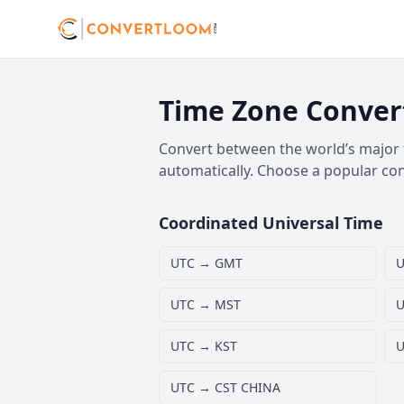
Time Zone Conver
Convert between the world’s major t
automatically. Choose a popular co
Coordinated Universal Time
UTC → GMT
U
UTC → MST
U
UTC → KST
U
UTC → CST CHINA