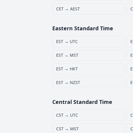
CET → AEST
C
Eastern Standard Time
EST → UTC
E
EST → MST
E
EST → HKT
E
EST → NZST
E
Central Standard Time
CST → UTC
C
CST → MST
C