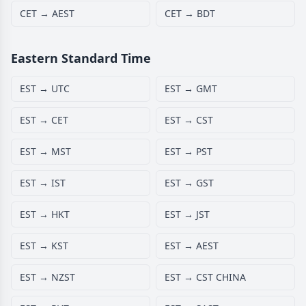
CET → AEST
CET → BDT
Eastern Standard Time
EST → UTC
EST → GMT
EST → CET
EST → CST
EST → MST
EST → PST
EST → IST
EST → GST
EST → HKT
EST → JST
EST → KST
EST → AEST
EST → NZST
EST → CST CHINA