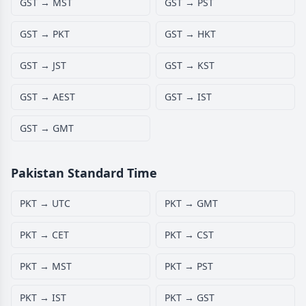
GST → MST
GST → PST
GST → PKT
GST → HKT
GST → JST
GST → KST
GST → AEST
GST → IST
GST → GMT
Pakistan Standard Time
PKT → UTC
PKT → GMT
PKT → CET
PKT → CST
PKT → MST
PKT → PST
PKT → IST
PKT → GST