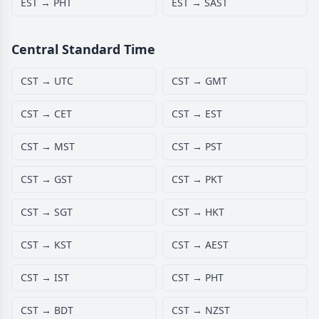
EST → PHT
EST → SAST
Central Standard Time
CST → UTC
CST → GMT
CST → CET
CST → EST
CST → MST
CST → PST
CST → GST
CST → PKT
CST → SGT
CST → HKT
CST → KST
CST → AEST
CST → IST
CST → PHT
CST → BDT
CST → NZST