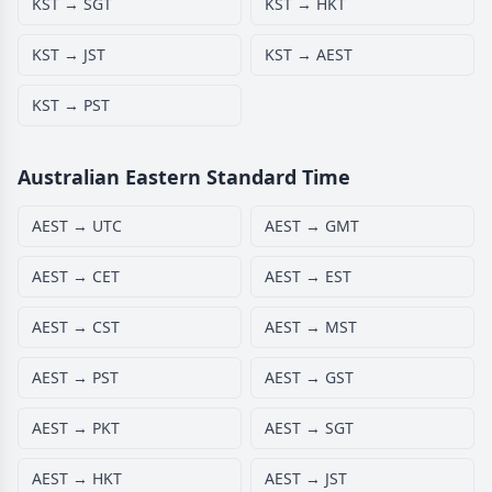
KST → SGT
KST → HKT
KST → JST
KST → AEST
KST → PST
Australian Eastern Standard Time
AEST → UTC
AEST → GMT
AEST → CET
AEST → EST
AEST → CST
AEST → MST
AEST → PST
AEST → GST
AEST → PKT
AEST → SGT
AEST → HKT
AEST → JST