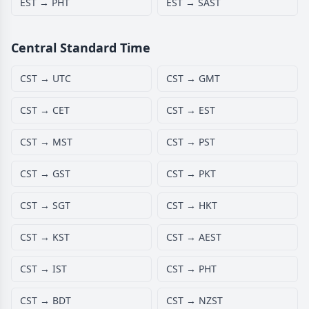
EST → PHT
EST → SAST
Central Standard Time
CST → UTC
CST → GMT
CST → CET
CST → EST
CST → MST
CST → PST
CST → GST
CST → PKT
CST → SGT
CST → HKT
CST → KST
CST → AEST
CST → IST
CST → PHT
CST → BDT
CST → NZST