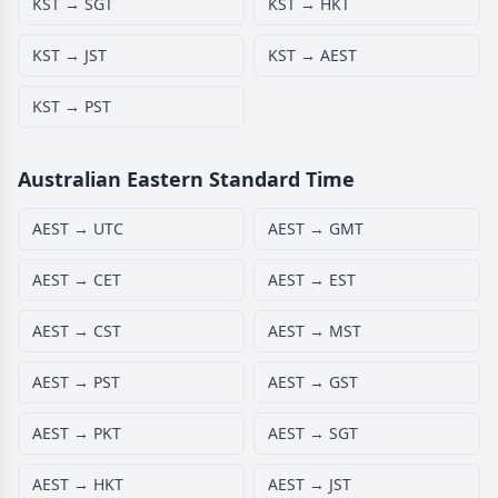
KST → SGT
KST → HKT
KST → JST
KST → AEST
KST → PST
Australian Eastern Standard Time
AEST → UTC
AEST → GMT
AEST → CET
AEST → EST
AEST → CST
AEST → MST
AEST → PST
AEST → GST
AEST → PKT
AEST → SGT
AEST → HKT
AEST → JST