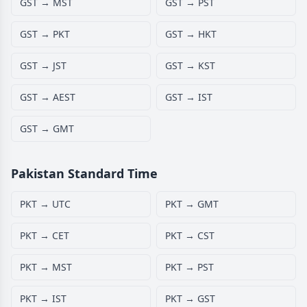
GST → MST
GST → PST
GST → PKT
GST → HKT
GST → JST
GST → KST
GST → AEST
GST → IST
GST → GMT
Pakistan Standard Time
PKT → UTC
PKT → GMT
PKT → CET
PKT → CST
PKT → MST
PKT → PST
PKT → IST
PKT → GST