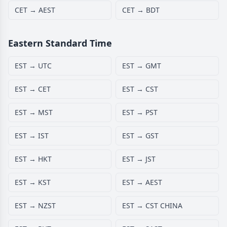
CET → AEST
CET → BDT
Eastern Standard Time
EST → UTC
EST → GMT
EST → CET
EST → CST
EST → MST
EST → PST
EST → IST
EST → GST
EST → HKT
EST → JST
EST → KST
EST → AEST
EST → NZST
EST → CST CHINA