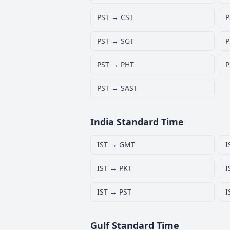
PST → CST
P
PST → SGT
P
PST → PHT
P
PST → SAST
India Standard Time
IST → GMT
I
IST → PKT
I
IST → PST
I
Gulf Standard Time