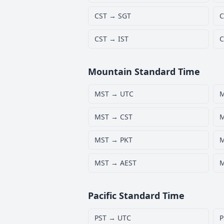
CST → SGT
C
CST → IST
C
Mountain Standard Time
MST → UTC
MST → CST
M
MST → PKT
M
MST → AEST
M
Pacific Standard Time
PST → UTC
P