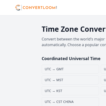
Time Zone Conver
Convert between the world’s major t
automatically. Choose a popular co
Coordinated Universal Time
UTC → GMT
U
UTC → MST
U
UTC → KST
U
UTC → CST CHINA