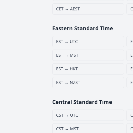
CET → AEST
C
Eastern Standard Time
EST → UTC
E
EST → MST
E
EST → HKT
E
EST → NZST
E
Central Standard Time
CST → UTC
C
CST → MST
C