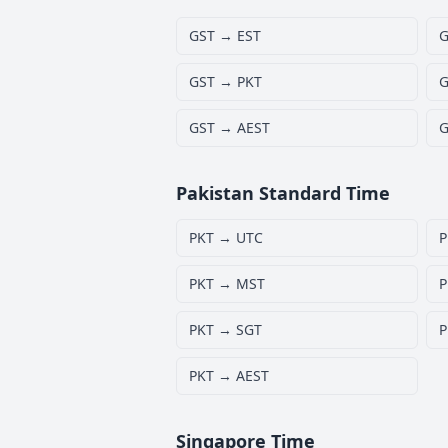
GST → EST
G
GST → PKT
G
GST → AEST
G
Pakistan Standard Time
PKT → UTC
P
PKT → MST
P
PKT → SGT
P
PKT → AEST
Singapore Time