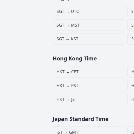
SGT → UTC
S
SGT → MST
S
SGT → KST
S
Hong Kong Time
HKT → CET
H
HKT → PST
H
HKT → JST
H
Japan Standard Time
JST → GMT
J