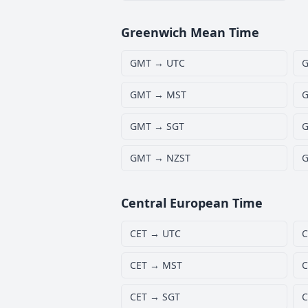
Greenwich Mean Time
GMT → UTC
G
GMT → MST
G
GMT → SGT
G
GMT → NZST
G
Central European Time
CET → UTC
C
CET → MST
C
CET → SGT
C