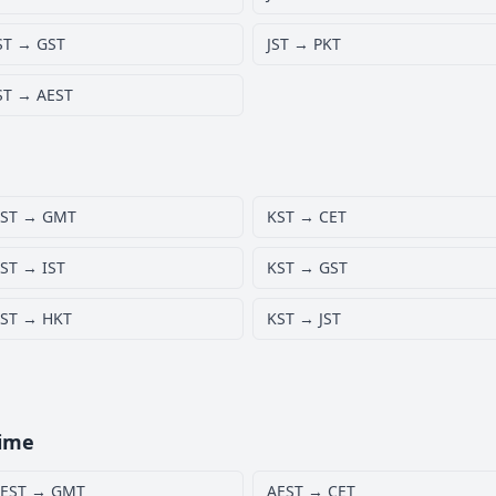
ST → GST
JST → PKT
ST → AEST
ST → GMT
KST → CET
ST → IST
KST → GST
ST → HKT
KST → JST
Time
EST → GMT
AEST → CET