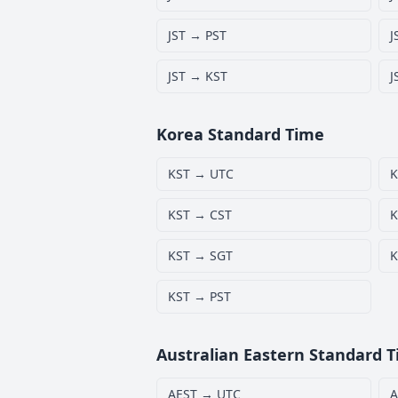
JST → PST
J
JST → KST
J
Korea Standard Time
KST → UTC
K
KST → CST
K
KST → SGT
K
KST → PST
Australian Eastern Standard 
AEST → UTC
A