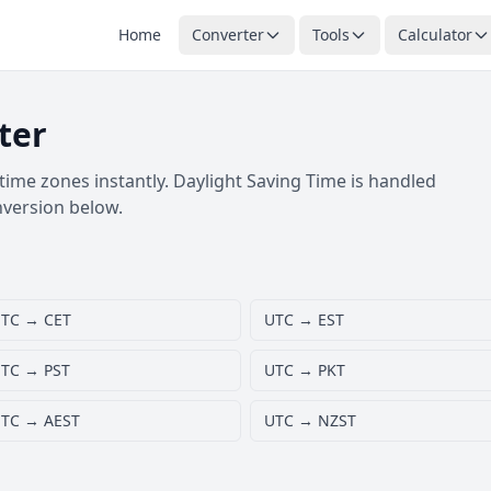
Home
Converter
Tools
Calculator
ter
ime zones instantly. Daylight Saving Time is handled
nversion below.
TC → CET
UTC → EST
TC → PST
UTC → PKT
TC → AEST
UTC → NZST