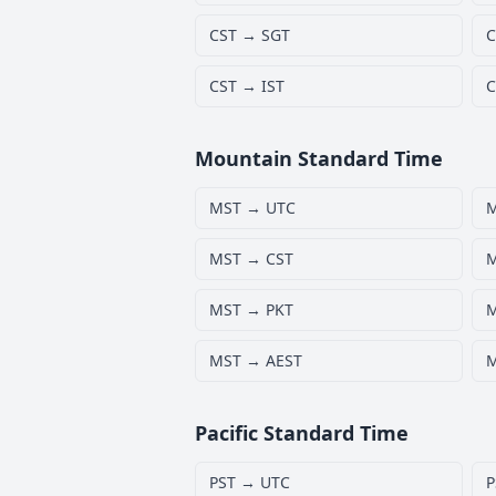
CST → SGT
C
CST → IST
C
Mountain Standard Time
MST → UTC
MST → CST
M
MST → PKT
M
MST → AEST
M
Pacific Standard Time
PST → UTC
P