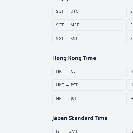
SGT → UTC
S
SGT → MST
S
SGT → KST
S
Hong Kong Time
HKT → CET
H
HKT → PST
H
HKT → JST
H
Japan Standard Time
JST → GMT
J