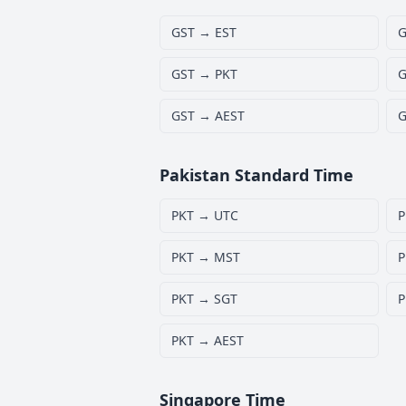
GST → EST
G
GST → PKT
G
GST → AEST
G
Pakistan Standard Time
PKT → UTC
P
PKT → MST
P
PKT → SGT
P
PKT → AEST
Singapore Time