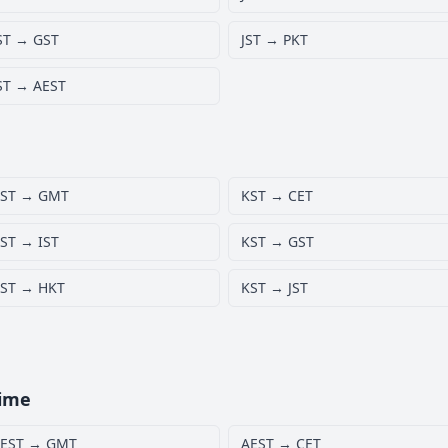
ST → GST
JST → PKT
ST → AEST
ST → GMT
KST → CET
ST → IST
KST → GST
ST → HKT
KST → JST
Time
EST → GMT
AEST → CET