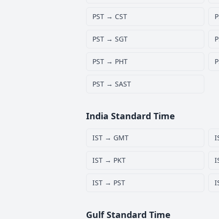
PST → CST
P
PST → SGT
P
PST → PHT
P
PST → SAST
India Standard Time
IST → GMT
I
IST → PKT
I
IST → PST
I
Gulf Standard Time