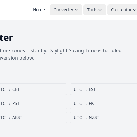
Home
Converter
Tools
Calculator
ter
ime zones instantly. Daylight Saving Time is handled
nversion below.
TC → CET
UTC → EST
TC → PST
UTC → PKT
TC → AEST
UTC → NZST