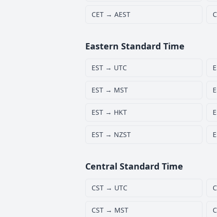
CET → AEST
C
Eastern Standard Time
EST → UTC
E
EST → MST
E
EST → HKT
E
EST → NZST
E
Central Standard Time
CST → UTC
C
CST → MST
C