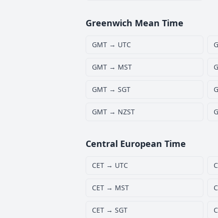
Greenwich Mean Time
GMT → UTC
G
GMT → MST
G
GMT → SGT
G
GMT → NZST
G
Central European Time
CET → UTC
C
CET → MST
C
CET → SGT
C