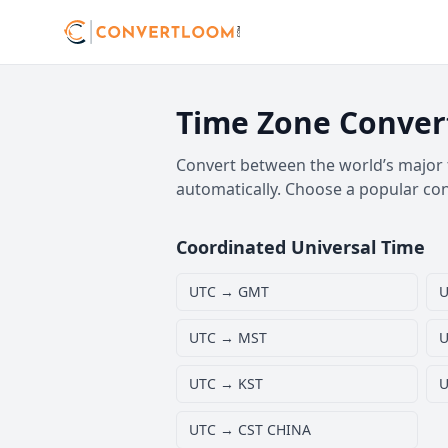
Time Zone Conver
Convert between the world’s major t
automatically. Choose a popular co
Coordinated Universal Time
UTC → GMT
U
UTC → MST
U
UTC → KST
U
UTC → CST CHINA