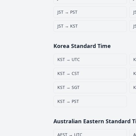
JST → PST
J
JST → KST
J
Korea Standard Time
KST → UTC
K
KST → CST
K
KST → SGT
K
KST → PST
Australian Eastern Standard 
AEST → UTC
A