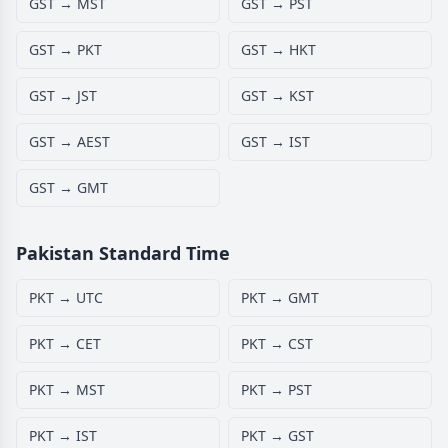
GST → MST
GST → PST
GST → PKT
GST → HKT
GST → JST
GST → KST
GST → AEST
GST → IST
GST → GMT
Pakistan Standard Time
PKT → UTC
PKT → GMT
PKT → CET
PKT → CST
PKT → MST
PKT → PST
PKT → IST
PKT → GST