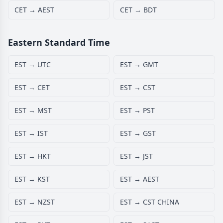
CET → AEST
CET → BDT
Eastern Standard Time
EST → UTC
EST → GMT
EST → CET
EST → CST
EST → MST
EST → PST
EST → IST
EST → GST
EST → HKT
EST → JST
EST → KST
EST → AEST
EST → NZST
EST → CST CHINA