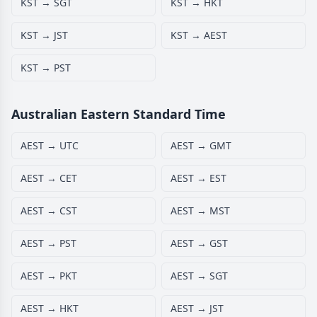
KST → SGT
KST → HKT
KST → JST
KST → AEST
KST → PST
Australian Eastern Standard Time
AEST → UTC
AEST → GMT
AEST → CET
AEST → EST
AEST → CST
AEST → MST
AEST → PST
AEST → GST
AEST → PKT
AEST → SGT
AEST → HKT
AEST → JST