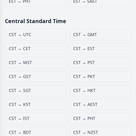
EST → PHT
EST → SAST
Central Standard Time
CST → UTC
CST → GMT
CST → CET
CST → EST
CST → MST
CST → PST
CST → GST
CST → PKT
CST → SGT
CST → HKT
CST → KST
CST → AEST
CST → IST
CST → PHT
CST → BDT
CST → NZST