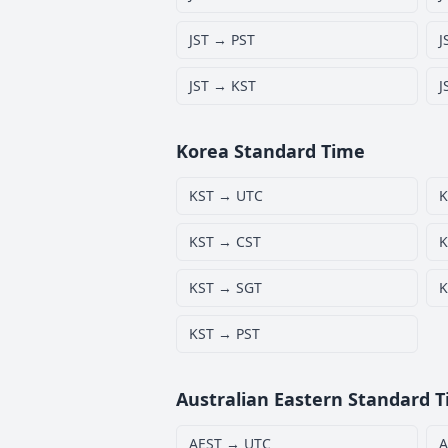
JST → PST
J
JST → KST
J
Korea Standard Time
KST → UTC
K
KST → CST
K
KST → SGT
K
KST → PST
Australian Eastern Standard 
AEST → UTC
A