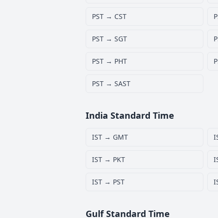
PST → CST
P
PST → SGT
P
PST → PHT
P
PST → SAST
India Standard Time
IST → GMT
I
IST → PKT
I
IST → PST
I
Gulf Standard Time