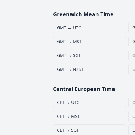
Greenwich Mean Time
GMT → UTC
G
GMT → MST
G
GMT → SGT
G
GMT → NZST
G
Central European Time
CET → UTC
C
CET → MST
C
CET → SGT
C