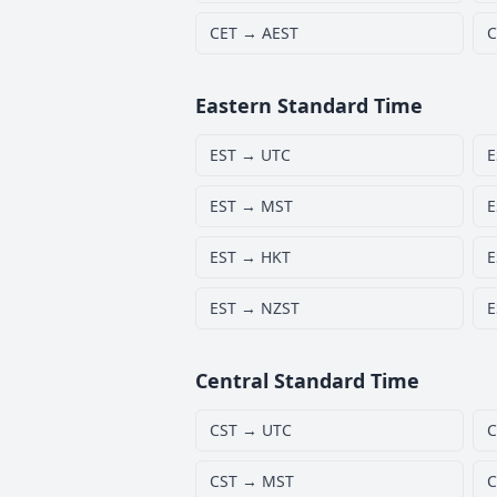
CET → AEST
C
Eastern Standard Time
EST → UTC
E
EST → MST
E
EST → HKT
E
EST → NZST
E
Central Standard Time
CST → UTC
C
CST → MST
C