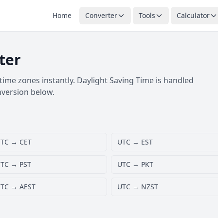
Home
Converter
Tools
Calculator
ter
ime zones instantly. Daylight Saving Time is handled
nversion below.
TC → CET
UTC → EST
TC → PST
UTC → PKT
TC → AEST
UTC → NZST