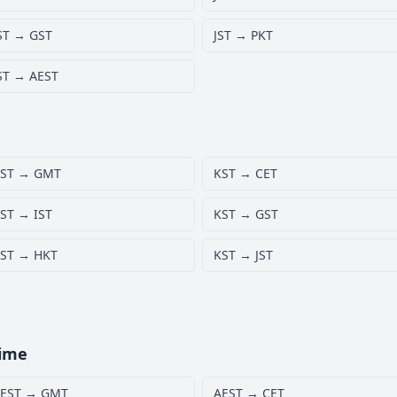
ST → GST
JST → PKT
ST → AEST
ST → GMT
KST → CET
ST → IST
KST → GST
ST → HKT
KST → JST
Time
EST → GMT
AEST → CET