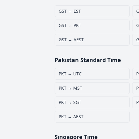
GST → EST
G
GST → PKT
G
GST → AEST
G
Pakistan Standard Time
PKT → UTC
P
PKT → MST
P
PKT → SGT
P
PKT → AEST
Singapore Time