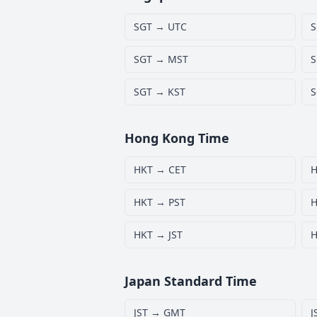
SGT → UTC
S
SGT → MST
S
SGT → KST
S
Hong Kong Time
HKT → CET
H
HKT → PST
H
HKT → JST
H
Japan Standard Time
JST → GMT
J