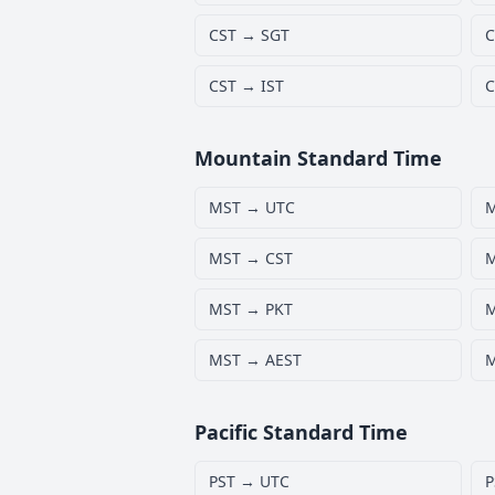
CST → SGT
C
CST → IST
C
Mountain Standard Time
MST → UTC
MST → CST
M
MST → PKT
M
MST → AEST
M
Pacific Standard Time
PST → UTC
P