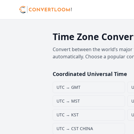
Time Zone Conver
Convert between the world’s major t
automatically. Choose a popular co
Coordinated Universal Time
UTC → GMT
U
UTC → MST
U
UTC → KST
U
UTC → CST CHINA