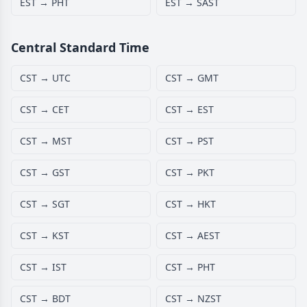
EST → PHT
EST → SAST
Central Standard Time
CST → UTC
CST → GMT
CST → CET
CST → EST
CST → MST
CST → PST
CST → GST
CST → PKT
CST → SGT
CST → HKT
CST → KST
CST → AEST
CST → IST
CST → PHT
CST → BDT
CST → NZST