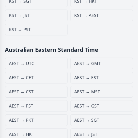
KST → SGT
KST → HKT
KST → JST
KST → AEST
KST → PST
Australian Eastern Standard Time
AEST → UTC
AEST → GMT
AEST → CET
AEST → EST
AEST → CST
AEST → MST
AEST → PST
AEST → GST
AEST → PKT
AEST → SGT
AEST → HKT
AEST → JST