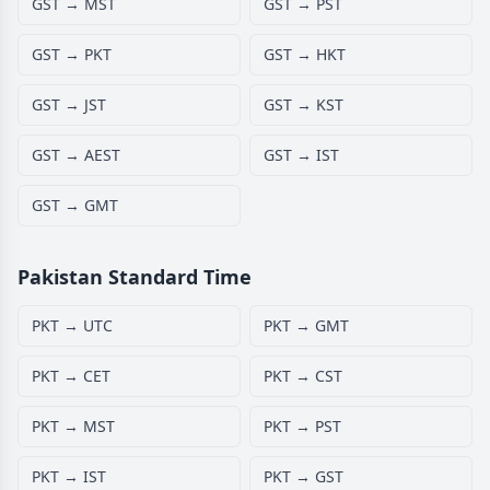
GST → MST
GST → PST
GST → PKT
GST → HKT
GST → JST
GST → KST
GST → AEST
GST → IST
GST → GMT
Pakistan Standard Time
PKT → UTC
PKT → GMT
PKT → CET
PKT → CST
PKT → MST
PKT → PST
PKT → IST
PKT → GST