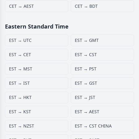
CET → AEST
CET → BDT
Eastern Standard Time
EST → UTC
EST → GMT
EST → CET
EST → CST
EST → MST
EST → PST
EST → IST
EST → GST
EST → HKT
EST → JST
EST → KST
EST → AEST
EST → NZST
EST → CST CHINA