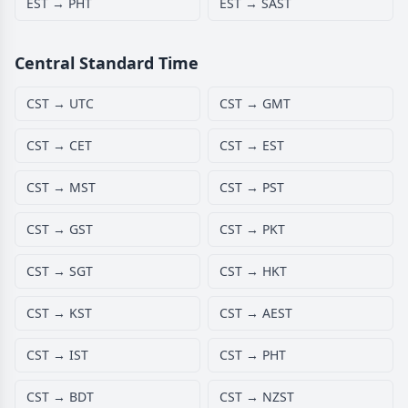
EST → PHT
EST → SAST
Central Standard Time
CST → UTC
CST → GMT
CST → CET
CST → EST
CST → MST
CST → PST
CST → GST
CST → PKT
CST → SGT
CST → HKT
CST → KST
CST → AEST
CST → IST
CST → PHT
CST → BDT
CST → NZST