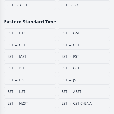
CET → AEST
CET → BDT
Eastern Standard Time
EST → UTC
EST → GMT
EST → CET
EST → CST
EST → MST
EST → PST
EST → IST
EST → GST
EST → HKT
EST → JST
EST → KST
EST → AEST
EST → NZST
EST → CST CHINA