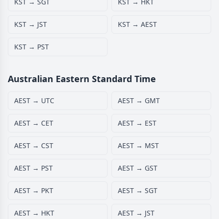
KST → SGT
KST → HKT
KST → JST
KST → AEST
KST → PST
Australian Eastern Standard Time
AEST → UTC
AEST → GMT
AEST → CET
AEST → EST
AEST → CST
AEST → MST
AEST → PST
AEST → GST
AEST → PKT
AEST → SGT
AEST → HKT
AEST → JST