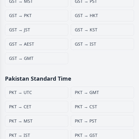
GST → MST
GST → PST
GST → PKT
GST → HKT
GST → JST
GST → KST
GST → AEST
GST → IST
GST → GMT
Pakistan Standard Time
PKT → UTC
PKT → GMT
PKT → CET
PKT → CST
PKT → MST
PKT → PST
PKT → IST
PKT → GST