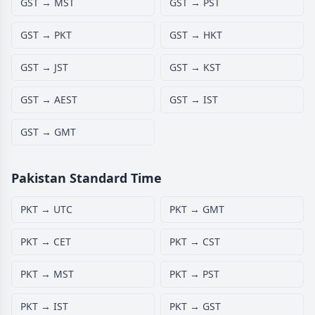
GST → MST
GST → PST
GST → PKT
GST → HKT
GST → JST
GST → KST
GST → AEST
GST → IST
GST → GMT
Pakistan Standard Time
PKT → UTC
PKT → GMT
PKT → CET
PKT → CST
PKT → MST
PKT → PST
PKT → IST
PKT → GST