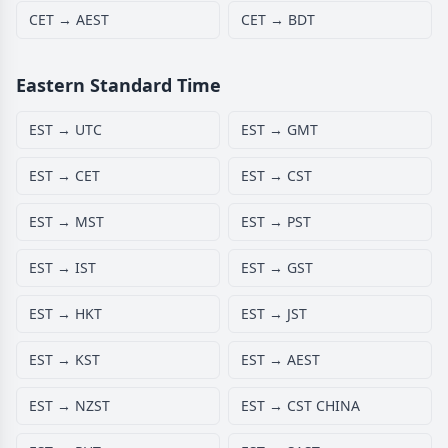
CET → AEST
CET → BDT
Eastern Standard Time
EST → UTC
EST → GMT
EST → CET
EST → CST
EST → MST
EST → PST
EST → IST
EST → GST
EST → HKT
EST → JST
EST → KST
EST → AEST
EST → NZST
EST → CST CHINA