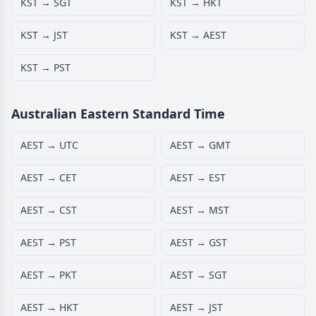
KST → SGT
KST → HKT
KST → JST
KST → AEST
KST → PST
Australian Eastern Standard Time
AEST → UTC
AEST → GMT
AEST → CET
AEST → EST
AEST → CST
AEST → MST
AEST → PST
AEST → GST
AEST → PKT
AEST → SGT
AEST → HKT
AEST → JST