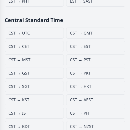
EST → PHT
EST → SAST
Central Standard Time
CST → UTC
CST → GMT
CST → CET
CST → EST
CST → MST
CST → PST
CST → GST
CST → PKT
CST → SGT
CST → HKT
CST → KST
CST → AEST
CST → IST
CST → PHT
CST → BDT
CST → NZST